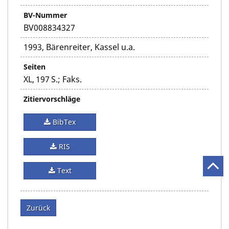
BV-Nummer
BV008834327
1993, Bärenreiter, Kassel u.a.
Seiten
XL, 197 S.; Faks.
Zitiervorschläge
BibTex
RIS
Text
Zurück