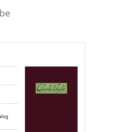
abe
alog