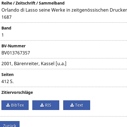
Reihe / Zeitschrift / Sammelband
Orlando di Lasso seine Werke in zeitgenössischen Drucken
1687
Band
1
BV-Nummer
BV013767357
2001, Bärenreiter, Kassel [u.a.]
Seiten
412 S.
Zitiervorschläge
BibTex
RIS
Text
Zurück